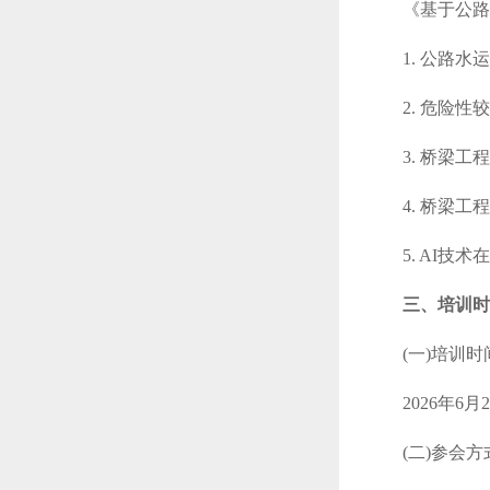
《基于公路
1. 公路水
2. 危险
3. 桥梁
4. 桥梁
5. AI
三、培训
(一)培训时
2026年6月2
(二)参会方